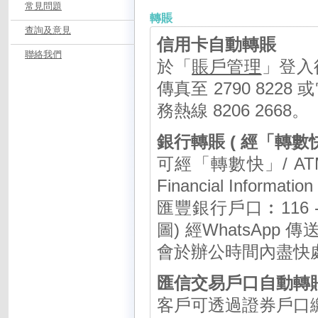
常見問題
轉賬
查詢及意見
信用卡自動轉賬
聯絡我們
於「
賬戶管理
」登入
傳真至 2790 8228
務熱線 8206 2668。
銀行轉賬 ( 經「轉數
可經「轉數快」/ ATM
Financial Informatio
匯豐銀行戶口︰116 -
圖) 經WhatsApp
會於辦公時間內盡快
匯信交易戶口自動轉
客戶可透過證券戶口