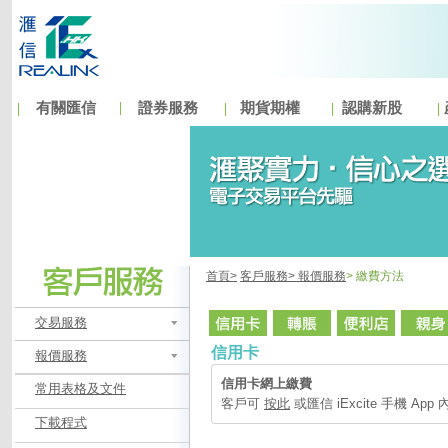
有關匯信
證券服務
期貨期權
認購新股
首頁>
客戶服務>
報價服務
> 繳費方法
交易服務
信用卡
報價服務
信用卡網上繳費
常用表格及文件
客戶可
按此
或匯信 iExcite 手機 Ap
下載程式