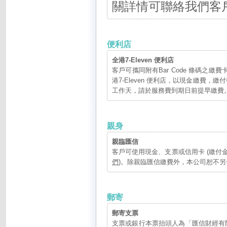
關詳情可聯絡我們客
便利店
全港7-Eleven 便利店
客戶可攜同附有Bar Code 條碼之繳費卡
港7-Eleven 便利店，以現金繳費，
工作天，請於服務費到期日前提早繳費
親身
親臨匯信
客戶可使用現金、支票或信用卡 (繳付金額
們
)。除親臨匯信繳費外，本公司恕不
郵寄
郵寄支票
支票或銀行本票抬頭人為「匯信財經有限公司」或「